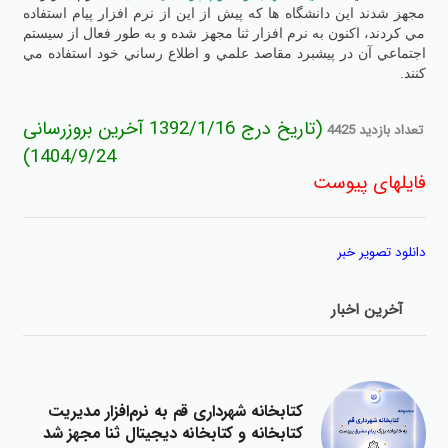
مجهز شدند اين دانشگاه ها كه پيش از اين از نرم افزار پيام استفاده
مي كردند، اكنون به نرم افزار ثنا مجهز شده و به طور فعال از سيستم
اجتماعي آن در پيشبرد مقاصد علمي و اطلاع رساني خود استفاده مي
كنند.
(تاريخ درج 1392/1/16 آخرين بروزرساني
تعداد بازديد 4425
1404/9/24)
فایلهای پیوست
دانلود تصوير خبر
آخرين اخبار‌
كتابخانه‌ شهرداري قم به نرم‌افزار مديريت
كتابخانه و كتابخانه ديجيتال ثنا مجهز شد