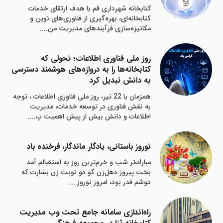
کتابخانه‌ شهرداري قم با هدف ارتقاي خدمات
كتابخانه‌اي، بهره‌گيري از فناوري‌هاي نوين و
مكانيزه‌سازي فرآيندهاي مديريت من....
روز ملي فناوري اطلاعات؛ تحولي كه
كتابخانه‌ها را به دروازه‌هاي هوشمند دسترسي
به دانش تبديل كرد
همزمان با 22 تير، روز ملي فناوري اطلاعات ، توجه
به نقش فناوري در توسعه خدمات، مديريت
اطلاعات و دانش بيش از پيش اهميت پ....
نوروز باستاني، يادگار ماندگار، فرخنده باد
مبارك‌تر شب و خرم‌ترين روز به استقبالم آمد
بخت پيروز دهل‌زن گو دو نوبت زن بشارت كه
دوشم قدر بود، امروز نوروز....
راه‌اندازي سامانه جامع تحت وب مديريت