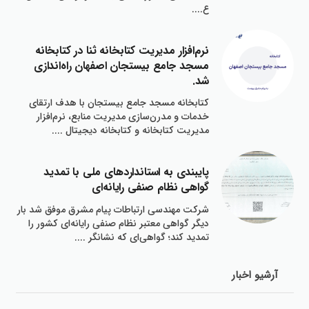
ع....
نرم‌افزار مديريت كتابخانه ثنا در كتابخانه
مسجد جامع بيستجان اصفهان راه‌اندازي
شد.
كتابخانه مسجد جامع بيستجان با هدف ارتقاي
خدمات و مدرن‌سازي مديريت منابع، نرم‌افزار
مديريت كتابخانه و كتابخانه ديجيتال ....
پايبندي به استانداردهاي ملي با تمديد
گواهي نظام صنفي رايانه‌اي
شركت مهندسي ارتباطات پيام مشرق موفق شد بار
ديگر گواهي معتبر نظام صنفي رايانه‌اي كشور را
تمديد كند؛ گواهي‌اي كه نشانگر ....
آرشيو اخبار‌