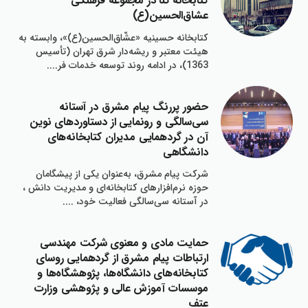
كتابخانه ثنا در مجموعه فرهنگي
عشاق‌الحسين(ع)
كتابخانه حسينيه «عشّاق‌الحسين(ع)»، وابسته به
هيئت معتبر و ريشه‌دار شرق تهران (تأسيس
1363)، در ادامه روند توسعه خدمات فر....
حضور پررنگ پيام مشرق در آستانه
سي‌سالگي و رونمايي از دستاوردهاي نوين
آن در گردهمايي مديران كتابخانه‌هاي
دانشگاهي
شركت پيام مشرق، به‌عنوان يكي از پيشگامان
حوزه نرم‌افزارهاي كتابخانه‌اي و مديريت دانش ،
در آستانه سي‌سالگي فعاليت خود، ....
حمايت مادي و معنوي شركت مهندسي
ارتباطات پيام مشرق از گردهمايي روساي
كتابخانه‌هاي دانشگاه‌ها، پژوهشگاه‌ها و
موسسات آموزش عالي و پژوهشي وزارت
عتف