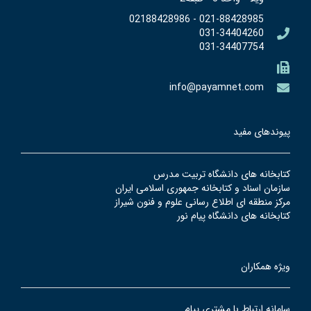
021-88428985 - 02188428986
031-34404260
031-34407754
info@payamnet.com
پیوندهای مفید
كتابخانه هاي دانشگاه تربيت مدرس
سازمان اسناد و كتابخانه جمهوري اسلامي ايران
مركز منطقه اي اطلاع رساني علوم و فنون شيراز
كتابخانه هاي دانشگاه پيام نور
ویژه همکاران
سامانه ارتباط با مشتري پيام