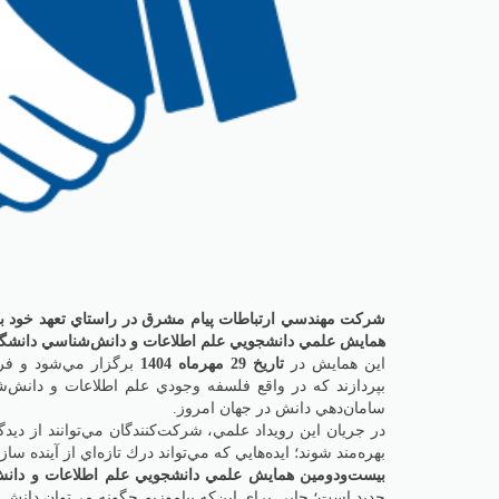
شركت مهندسي ارتباطات پيام مشرق در راستاي تعهد خود به
همايش علمي دانشجويي علم اطلاعات و دانش‌شناسي دانشگا
اين همايش در
تاريخ 29 مهرماه 1404
برگزار مي‌شود و فر
بپردازند كه در واقع فلسفه وجودي علم اطلاعات و دانش‌ش
سامان‌دهي دانش در جهان امروز.
در جريان اين رويداد علمي، شركت‌كنندگان مي‌توانند از ديدگ
بهره‌مند شوند؛ ايده‌هايي كه مي‌تواند درك تازه‌اي از آينده
بيست‌ودومين همايش علمي دانشجويي علم اطلاعات و دان
جديد است؛ جايي براي اين‌كه بياموزيم چگونه مي‌توان دانش ر