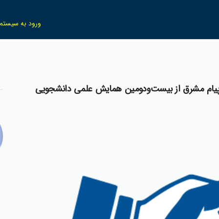
ورود به سیستم
يام مشرق از بيست‌ودومين همايش علمي دانشجويي