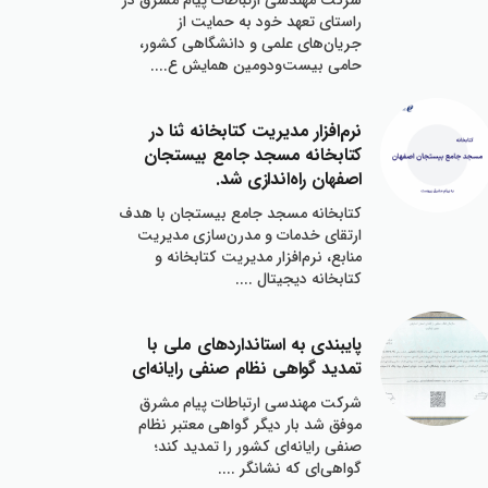
شركت مهندسي ارتباطات پيام مشرق در
راستاي تعهد خود به حمايت از
جريان‌هاي علمي و دانشگاهي كشور،
حامي بيست‌ودومين همايش ع....
نرم‌افزار مديريت كتابخانه ثنا در
كتابخانه مسجد جامع بيستجان
اصفهان راه‌اندازي شد.
كتابخانه مسجد جامع بيستجان با هدف
ارتقاي خدمات و مدرن‌سازي مديريت
منابع، نرم‌افزار مديريت كتابخانه و
كتابخانه ديجيتال ....
پايبندي به استانداردهاي ملي با
تمديد گواهي نظام صنفي رايانه‌اي
شركت مهندسي ارتباطات پيام مشرق
موفق شد بار ديگر گواهي معتبر نظام
صنفي رايانه‌اي كشور را تمديد كند؛
گواهي‌اي كه نشانگر ....