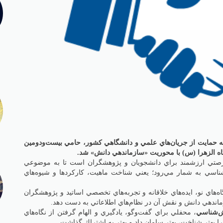
 حمايت از جريان‌هاي علمي و دانشگاهي كشور، حامي بيست‌ودومين
ه الزهرا (س) با محوريت «سازماندهي دانش» شد.
صتي ارزشمند براي دانشجويان و پژوهشگران است تا به موضوعي
ناسي به شمار مي‌رود؛ يعني شناخت ماهيت، كاركردها و شيوه‌هاي
اه‌هاي نو، ايده‌هاي خلاقانه و تجربه‌هاي تخصصي اساتيد و پژوهشگران
 سازماندهي دانش و نقش آن در نظام‌هاي اطلاعاتي به دست دهد.
ش‌شناسي
، محفلي براي گفت‌وگو، يادگيري و الهام گرفتن از نگاه‌هاي
ا بهتر شناخت، بهتر سامان داد و بهتر به اشتراك گذاشت.