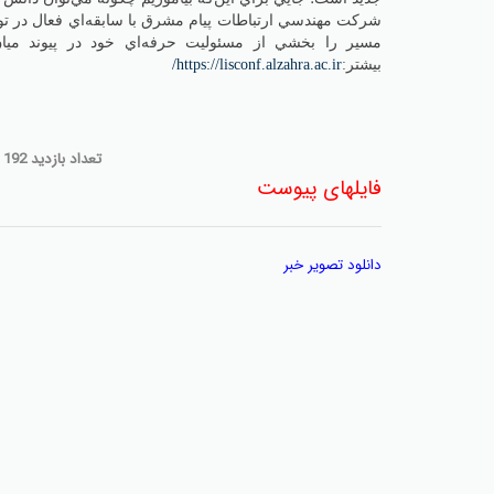
شركت مهندسي ارتباطات پيام مشرق با سابقه‌اي فعال در توسع
مسير را بخشي از مسئوليت حرفه‌اي خود در پيوند ميان د
بيشتر:
https://lisconf.alzahra.ac.ir/
تعداد بازديد 192
فایلهای پیوست
دانلود تصوير خبر