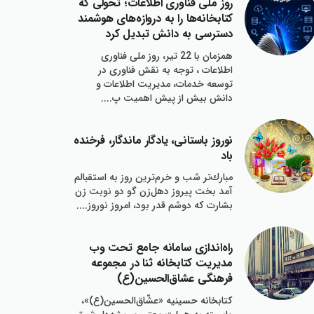
روز ملي فناوري اطلاعات؛ تحولي كه
كتابخانه‌ها را به دروازه‌هاي هوشمند
دسترسي به دانش تبديل كرد
همزمان با 22 تير، روز ملي فناوري
اطلاعات ، توجه به نقش فناوري در
توسعه خدمات، مديريت اطلاعات و
دانش بيش از پيش اهميت پ....
نوروز باستاني، يادگار ماندگار، فرخنده
باد
مبارك‌تر شب و خرم‌ترين روز به استقبالم
آمد بخت پيروز دهل‌زن گو دو نوبت زن
بشارت كه دوشم قدر بود، امروز نوروز....
راه‌اندازي سامانه جامع تحت وب
مديريت كتابخانه ثنا در مجموعه
فرهنگي عشاق‌الحسين(ع)
كتابخانه حسينيه «عشّاق‌الحسين(ع)»،