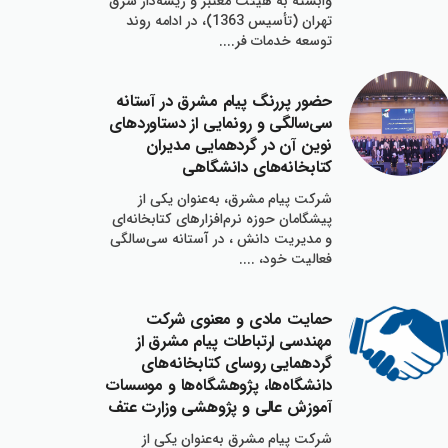
وابسته به هيئت معتبر و ريشه‌دار شرق
تهران (تأسيس 1363)، در ادامه روند
توسعه خدمات فر....
حضور پررنگ پيام مشرق در آستانه
سي‌سالگي و رونمايي از دستاوردهاي
نوين آن در گردهمايي مديران
كتابخانه‌هاي دانشگاهي
شركت پيام مشرق، به‌عنوان يكي از
پيشگامان حوزه نرم‌افزارهاي كتابخانه‌اي
و مديريت دانش ، در آستانه سي‌سالگي
فعاليت خود، ....
حمايت مادي و معنوي شركت
مهندسي ارتباطات پيام مشرق از
گردهمايي روساي كتابخانه‌هاي
دانشگاه‌ها، پژوهشگاه‌ها و موسسات
آموزش عالي و پژوهشي وزارت عتف
شركت پيام مشرق به‌عنوان يكي از