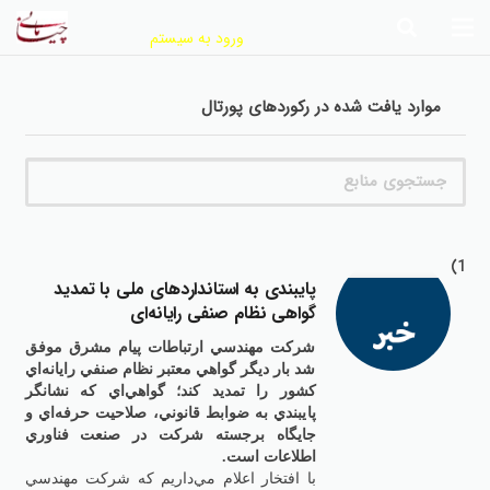
ورود به سیستم
موارد يافت شده در رکوردهاي پورتال‌
1)
پايبندي به استانداردهاي ملي با تمديد
گواهي نظام صنفي رايانه‌اي
شركت مهندسي ارتباطات پيام مشرق موفق
شد بار ديگر گواهي معتبر نظام صنفي رايانه‌اي
كشور را تمديد كند؛ گواهي‌اي كه نشانگر
پايبندي به ضوابط قانوني، صلاحيت حرفه‌اي و
جايگاه برجسته شركت در صنعت فناوري
اطلاعات است.
با افتخار اعلام مي‌داريم كه شركت مهندسي