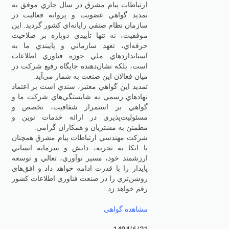
ارتباطات پيام مشرق در سال جاري موفق به
تمديد گواهي عضويت و پروانه فعاليت در
سازمان نظام صنفي رايانه‌اي كشور گرديد. اين
موفقيت، نه تنها تأييدي دوباره بر صلاحيت
حرفه‌اي، تعهد سازماني و پايبندي ما به
استانداردهاي ملي حوزه فناوري اطلاعات
است، بلكه نشان‌دهنده جايگاه رفيع شركت در
ميان فعالان اين صنعت به شمار مي‌آيد.
تمديد اين گواهي معتبر، سندي است بر اعتماد
نهادهاي رسمي به شايستگي‌هاي شركت ما و
گواهي بر استمرار شفافيت، تخصص و
مسئوليت‌پذيري در ارائه خدمات نوين و
مطمئن به مشتريان و همكاران گرامي.
شركت مهندسي ارتباطات پيام مشرق همچنان
با اتكا به تجربه، دانش و سرمايه انساني
ارزشمند خود، مسير نوآوري، تعالي و توسعه
پايدار را با قدرت ادامه خواهد داد و افق‌هاي
روشن‌تري را در صنعت فناوري اطلاعات كشور
رقم خواهد زد.
مشاهده گواهی